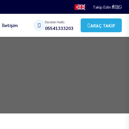
Takip Edin:
Destek Hattı:
İletişim
ARAÇ TAKIP
05541333203