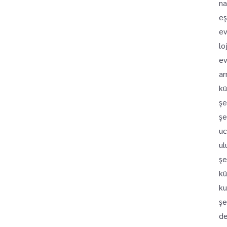
na
eş
ev
lo
ev
ar
kü
şe
şe
uc
ul
şe
kü
ku
şe
de