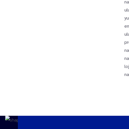
na
ul
yu
en
ul
pr
na
na
lo
na