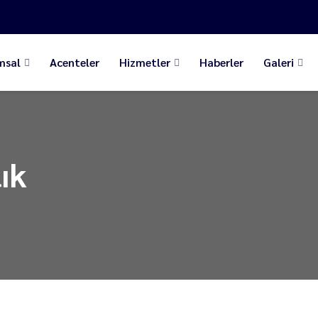
msal
Acenteler
Hizmetler
Haberler
Galeri
ık