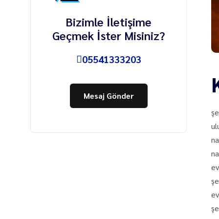
Bizimle İletişime
Geçmek İster Misiniz?
05541333203
Mesaj Gönder
şe
ul
na
na
ev
şe
ev
şe