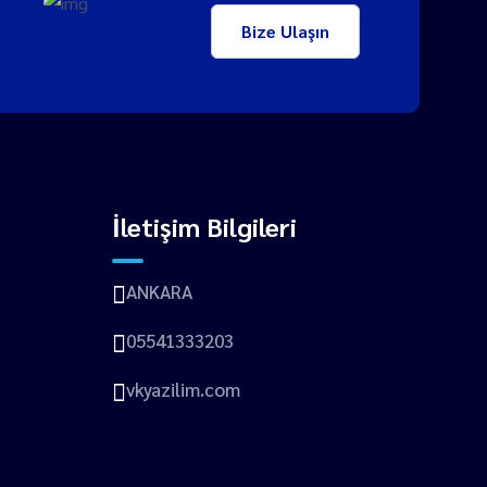
Bize Ulaşın
İletişim Bilgileri
ANKARA
05541333203
vkyazilim.com